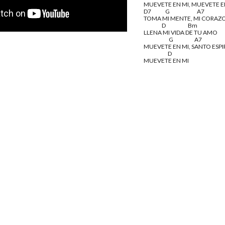
MUEVETE EN MI, MUEVETE E
D7              G                           A7
TOMA MI MENTE, MI CORAZ
                  D                      Bm
LLENA MI VIDA DE TU AMO
                         G                     A7                    
MUEVETE EN MI, SANTO ESPI
                        D
MUEVETE EN MI