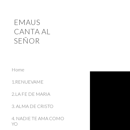
Sk
EMAUS
CANTA AL
SEÑOR
Home
1.RENUEVAME
2.LA FE DE MARIA
3. ALMA DE CRISTO
4. NADIE TE AMA COMO
YO