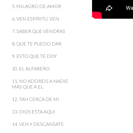
5. MILAGRO DE AMOR
6. VEN ESPÍRITU, VEN
7. SABER QUE VENDRAS
8. QUE TE PUEDO DAR
9. ESTO QUE TE DOY
10. EL ALFARERO
11. NO ADOREIS A NADIE
MAS QUE A EL
12. TAN CERCA DE MI
13. DIOS ESTA AQUI
14. VEN Y DESCANSATE