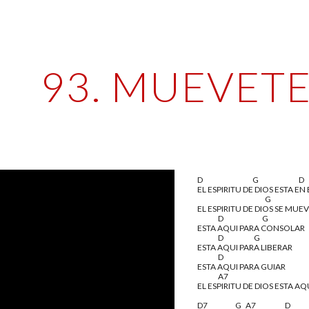
ip to main content
Skip to navigat
93. MUEVETE
D                                    G                             D
EL ESPIRITU DE DIOS ESTA EN
                                                 G            
EL ESPIRITU DE DIOS SE MUE
               D                            G                           
ESTA AQUI PARA CONSOLAR
               D                      G
ESTA AQUI PARA LIBERAR
               D                                                             
ESTA AQUI PARA GUIAR
               A7
EL ESPIRITU DE DIOS ESTA AQ
D7                    G   A7                     D