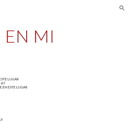
ion
 EN MI
 ESTE LUGAR
                 A7
VE EN ESTE LUGAR
   
UI