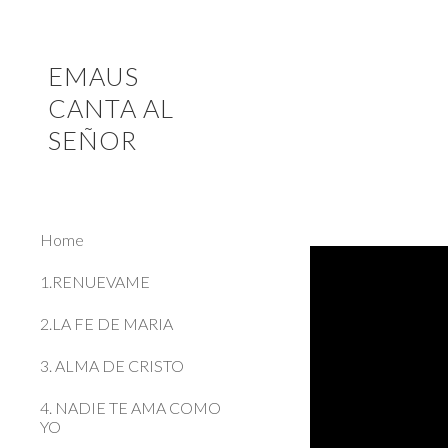
Sk
EMAUS
CANTA AL
SEÑOR
Home
1.RENUEVAME
2.LA FE DE MARIA
3. ALMA DE CRISTO
4. NADIE TE AMA COMO
YO