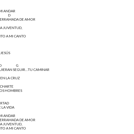
MI ANDAR
                  D
 DERRAMADA DE AMOR
LA JUVENTUD,
TO A MI CANTO
 JESÚS
          D                        G
UIERAN SEGUIR…TU CAMINAR 
 EN LA CRUZ
UCHARTE
LOS HOMBRES 
ERTAD
 LA VIDA
MI ANDAR
 DERRAMADA DE AMOR
LA JUVENTUD,
TO A MI CANTO