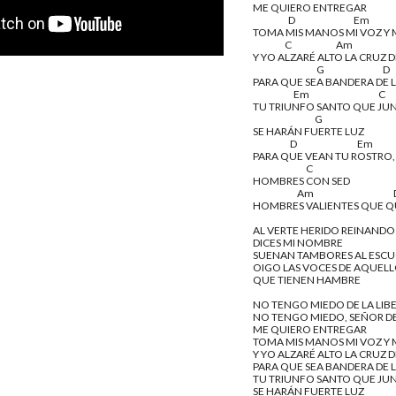
ME QUIERO ENTREGAR
                    D                                 Em
TOMA MIS MANOS MI VOZ Y 
                  C                         Am                    
Y YO ALZARÉ ALTO LA CRUZ
                                    G                                 D
PARA QUE SEA BANDERA DE 
                       Em                                       C
TU TRIUNFO SANTO QUE JUN
                                   G
SE HARÁN FUERTE LUZ
                     D                                  Em
PARA QUE VEAN TU ROSTRO,
                              C
HOMBRES CON SED
                         Am                                   
HOMBRES VALIENTES QUE Q
AL VERTE HERIDO REINANDO
DICES MI NOMBRE
SUENAN TAMBORES AL ESC
OIGO LAS VOCES DE AQUEL
QUE TIENEN HAMBRE
NO TENGO MIEDO DE LA LIB
NO TENGO MIEDO, SEÑOR DE
ME QUIERO ENTREGAR
TOMA MIS MANOS MI VOZ Y 
Y YO ALZARÉ ALTO LA CRUZ
PARA QUE SEA BANDERA DE 
TU TRIUNFO SANTO QUE JUN
SE HARÁN FUERTE LUZ