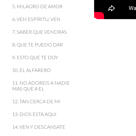
5. MILAGRO DE AMOR
6. VEN ESPÍRITU, VEN
7. SABER QUE VENDRAS
8. QUE TE PUEDO DAR
9. ESTO QUE TE DOY
10. EL ALFARERO
11. NO ADOREIS A NADIE
MAS QUE A EL
12. TAN CERCA DE MI
13. DIOS ESTA AQUI
14. VEN Y DESCANSATE