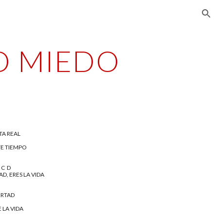
ion
O MIEDO
TA REAL
E TIEMPO 
        C  D
D, ERES LA VIDA
ERTAD
 LA VIDA