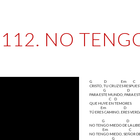
ip to main content
Skip to navigat
112. NO TENG
G                   D                       Em          C
CRISTO, TU CRUZ ES RESPUES
                      G                                  D
PARA ESTE MUNDO, PARA EST
                               C     D
QUE HUYE EN TEMORES
                  Em                            D               
TÚ ERES CAMINO, ERES VERDA
                    G                                   D
NO TENGO MIEDO DE LA LIB
                     Em                                 C
NO TENGO MIEDO, SEÑOR DE
                                    G