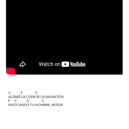
C                  F                     C
ALZARÉ LA COPA DE LA SALVACIÓN
F       C                 G                      C
INVOCANDO TU NOMBRE, SEÑOR