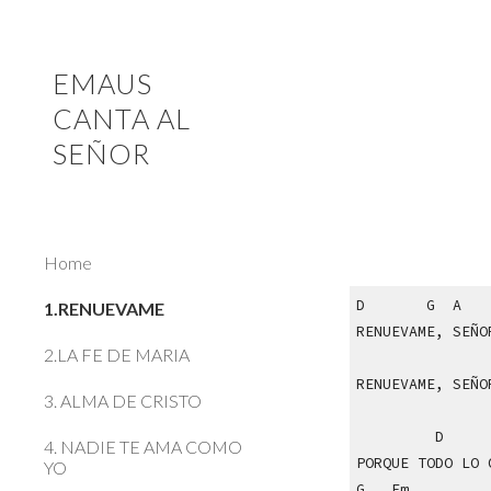
Sk
EMAUS
CANTA AL
SEÑOR
Home
D
G
A
1.RENUEVAME
RENUEVAME, SEÑ
2.LA FE DE MARIA
RENUEVAME, SEÑO
3. ALMA DE CRISTO
D
4. NADIE TE AMA COMO
PORQUE TODO LO 
YO
G Em 