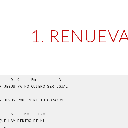
ip to main content
Skip to navigat
1. RENUEV
 D
G Em A
OR JESUS
YA NO QUIERO SER IGUAL
R JESUS
PON EN MI TU CORAZON
 A
Bm
F#m
QUE HAY
DENTRO DE MI
A