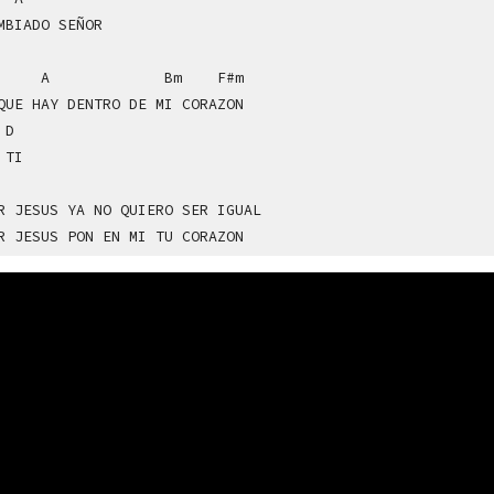
MBIADO SEÑOR
 A
Bm
F#m
QUE HAY
DENTRO DE MI CORAZON
D
 TI
R JESUS
YA NO QUIERO SER IGUAL
R JESUS
PON EN MI TU CORAZON