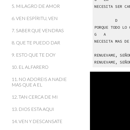
5. MILAGRO DE AMOR
NECESITA SER CA
6. VEN ESPÍRITU, VEN
D
PORQUE TODO LO 
7. SABER QUE VENDRAS
G A 
NECESITA MAS DE
8. QUE TE PUEDO DAR
9. ESTO QUE TE DOY
RENUEVAME, SEÑO
RENUEVAME, SEÑO
10. EL ALFARERO
11. NO ADOREIS A NADIE
MAS QUE A EL
12. TAN CERCA DE MI
13. DIOS ESTA AQUI
14. VEN Y DESCANSATE