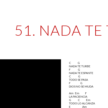
ip to main content
Skip to navigat
51. NADA TE
C              G
NADA TE TURBE
F               G
NADA TE ESPANTE
C               G
TODO SE PASA
F                    G
DIOS NO SE MUDA
Am   Em            F
LA PACIENCIA
G              C             Em
TODO LO ALCANZA
E                        Am