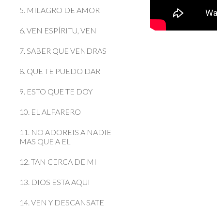
5. MILAGRO DE AMOR
6. VEN ESPÍRITU, VEN
7. SABER QUE VENDRAS
8. QUE TE PUEDO DAR
9. ESTO QUE TE DOY
10. EL ALFARERO
11. NO ADOREIS A NADIE
MAS QUE A EL
12. TAN CERCA DE MI
13. DIOS ESTA AQUI
14. VEN Y DESCANSATE