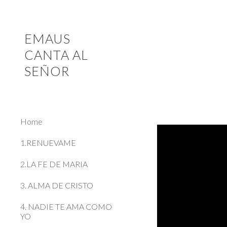
Sk
EMAUS
CANTA AL
SEÑOR
Home
1.RENUEVAME
2.LA FE DE MARIA
3. ALMA DE CRISTO
4. NADIE TE AMA COMO
YO