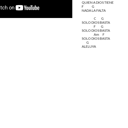
QUIEN A DIOS TIENE
F              G
NADA LA FALTA
                     C         G
SOLO DIOS BASTA
                     F         G
SOLO DIOS BASTA
                     Am      F
SOLO DIOS BASTA
        G    
ALELUYA