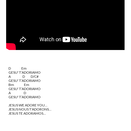
D                  Em
GESU' T’ADORIAMO
A                    D          D/C#
GESU' T’ADORIAMO
Bm                 Em
GESU' T’ADORIAMO
A                      D
GESU' T’ADORIAMO
JESUS WE ADORE YOU…
JESUS NOUS T’ADORONS…
JESUS TE ADORAMOS…