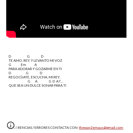
D                           G                   D
TE AMO, REY, Y LEVANTO MI VOZ
G                Em              A
PARA ADORAR Y GOZARME EN TI
D                         G                   D
REGOCÍJATE, ESCUCHA, MI REY,
                                G        A                   G  D  A7…
QUE SEA UN DULCE SONAR PARA TI
SUGERENCIAS / ERRORES CONTACTA CON:
theway2emaus@gmail.com