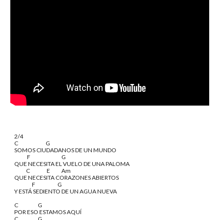
2/4
C
        G
SOMOS CIUDADANOS DE UN MUNDO
     F
        G
QUE NECESITA EL VUELO DE UNA PALOMA
    C
         E
Am
QUE NECESITA CORAZONES ABIERTOS
                  F
    G
Y ESTÁ SEDIENTO DE UN AGUA NUEVA
C
G
POR ESO ESTAMOS AQUÍ
C
G