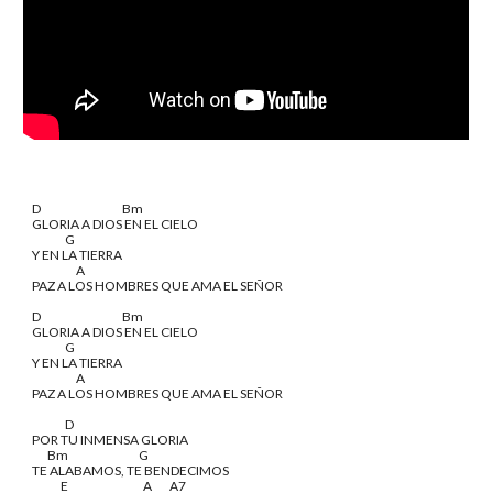
D                                     Bm
GLORIA A DIOS EN EL CIELO
               G
Y EN LA TIERRA
                    A
PAZ A LOS HOMBRES QUE AMA EL SEÑOR
D                                     Bm
GLORIA A DIOS EN EL CIELO
               G
Y EN LA TIERRA
                    A
PAZ A LOS HOMBRES QUE AMA EL SEÑOR
               D
POR TU INMENSA GLORIA
       Bm                                G
TE ALABAMOS, TE BENDECIMOS
             E                                  A        A7