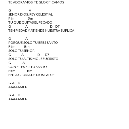
TE ADORAMOS, TE GLORIFICAMOS
G                               A
SEÑOR DIOS, REY CELESTIAL
F#m                     Bm
TU QUE QUITAS EL PECADO
G                         A                                       D     D7
TEN PIEDAD Y ATIENDE NUESTRA SUPLICA
G                         A
PORQUE SOLO TU ERES SANTO
F#m               Bm
SOLO TU SEÑOR
G                  A                        D         D7
SOLO TU ALTISIMO JESUCRISTO
G                    A
CON EL ESPIRITU SANTO
F#m                    Bm
EN LA GLORIA DE DIOS PADRE
G  A      D
AAAAAMEN
G  A      D
AAAAAMEN