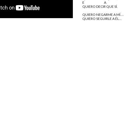
E                                  A
QUIERO DECIR QUE SÍ.
QUIERO NEGARME A MÍ….
QUIERO SEGUIRLE A ÉL…