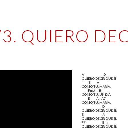
ip to main content
Skip to navigat
73. QUIERO DEC
A                                  D
QUIERO DECIR QUE SÍ
            E           A
COMO TÚ, MARÍA,
           Fm#       Bm
COMO TÚ, UN DÍA,
           E           A     A7 
COMO TÚ, MARÍA.
                                    D
QUIERO DECIR QUE SÍ,
E                                 A
QUIERO DECIR QUE SÍ,
F#                             Bm
QUIERO DECIR QUE SÍ,