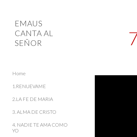
Sk
EMAUS
CANTA AL
SEÑOR
Home
1.RENUEVAME
2.LA FE DE MARIA
3. ALMA DE CRISTO
4. NADIE TE AMA COMO
YO