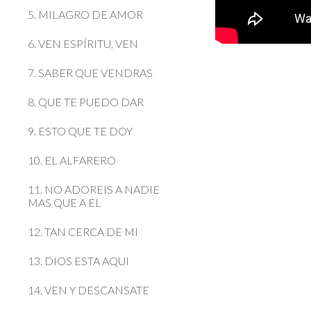
5. MILAGRO DE AMOR
6. VEN ESPÍRITU, VEN
7. SABER QUE VENDRAS
8. QUE TE PUEDO DAR
9. ESTO QUE TE DOY
10. EL ALFARERO
11. NO ADOREIS A NADIE
MAS QUE A EL
12. TAN CERCA DE MI
13. DIOS ESTA AQUI
14. VEN Y DESCANSATE