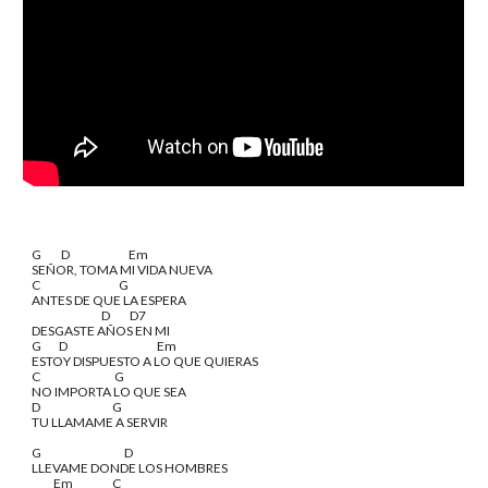
G         D                           Em
SEÑOR, TOMA MI VIDA NUEVA
C                                    G
ANTES DE QUE LA ESPERA
                                D         D7
DESGASTE AÑOS EN MI
G        D                                         Em
ESTOY DISPUESTO A LO QUE QUIERAS
C                                  G
NO IMPORTA LO QUE SEA
D                                 G
TU LLAMAME A SERVIR
G                                      D
LLEVAME DONDE LOS HOMBRES
          Em                  C