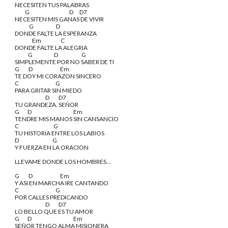
NECESITEN TUS PALABRAS
          G                                       D      D7
NECESITEN MIS GANAS DE VIVIR 
              G                      D
DONDE FALTE LA ESPERANZA
                 Em                   C
DONDE FALTE LA ALEGRIA
             G                     D                       G
SIMPLEMENTE POR NO SABER DE TI
G         D                           Em
TE DOY MI CORAZON SINCERO
C                                    G
PARA GRITAR SIN MIEDO
                              D         D7
TU GRANDEZA, SEÑOR
G        D                                         Em
TENDRE MIS MANOS SIN CANSANCIO
C                                  G
TU HISTORIA ENTRE LOS LABIOS
D                                 G
Y FUERZA EN LA ORACION
LLEVAME DONDE LOS HOMBRES…
G         D                           Em
Y ASI EN MARCHA IRE CANTANDO
C                                    G
POR CALLES PREDICANDO
                              D         D7
LO BELLO QUE ES TU AMOR
G        D                                         Em
SEÑOR TENGO ALMA MISIONERA