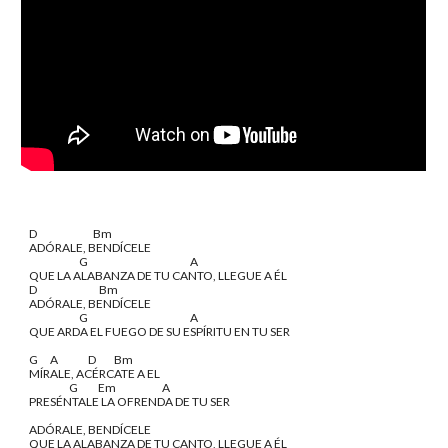
D                            Bm
ADÓRALE, BENDÍCELE
                         G                                                   A
QUE LA ALABANZA DE TU CANTO, LLEGUE A ÉL
D                               Bm
ADÓRALE, BENDÍCELE
                         G                                                   A
QUE ARDA EL FUEGO DE SU ESPÍRITU EN TU SER
G      A               D         Bm
MÍRALE, ACÉRCATE A EL
                    G          Em                       A
PRESÉNTALE LA OFRENDA DE TU SER
ADÓRALE, BENDÍCELE
QUE LA ALABANZA DE TU CANTO, LLEGUE A ÉL