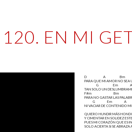
ip to main content
Skip to navigat
120. EN MI G
D                            A                        Bm
PARA QUE MI AMOR NO SEA 
                    G                        Em                    
TAN SOLO UN DESLUMBRAM
F#m                                     Bm
PARA NO GASTAR LAS PALAB
              G                    Em                    A
NI VACIAR DE CONTENIDO MI 
QUIERO HUNDIR MÁS HONDO 
Y CIMENTAR EN SOLIDEZ EST
PUES MI CORAZÓN QUE ES IN
SOLO ACIERTA SI SE ABRAZA