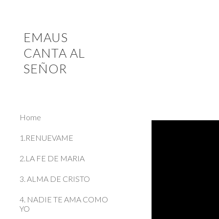
Sk
EMAUS
CANTA AL
SEÑOR
Home
1.RENUEVAME
2.LA FE DE MARIA
3. ALMA DE CRISTO
4. NADIE TE AMA COMO
YO