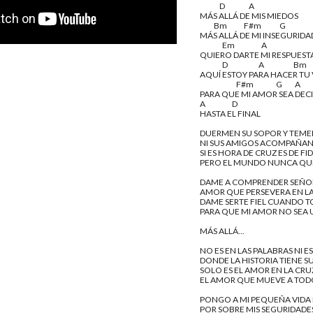
              D                 A
MÁS ALLÁ DE MIS MIEDOS
          Bm            F#m             G
MÁS ALLÁ DE MI INSEGURIDA
                Em                   A
QUIERO DARTE MI RESPUEST
                D                      A                     Bm
AQUÍ ESTOY PARA HACER T
                          F#m                G         A
PARA QUE MI AMOR SEA DECIR
A                   D
HASTA EL FINAL
DUERMEN SU SOPOR Y TEME
NI SUS AMIGOS ACOMPAÑAN
SI ES HORA DE CRUZ ES DE FI
PERO EL MUNDO NUNCA QUI
DAME A COMPRENDER SEÑO
AMOR QUE PERSEVERA EN L
DAME SERTE FIEL CUANDO 
PARA QUE MI AMOR NO SEA 
MÁS ALLÁ...
NO ES EN LAS PALABRAS NI E
DONDE LA HISTORIA TIENE S
SOLO ES EL AMOR EN LA C
EL AMOR QUE MUEVE A TOD
PONGO A MI PEQUEÑA VIDA
POR SOBRE MIS SEGURIDADES