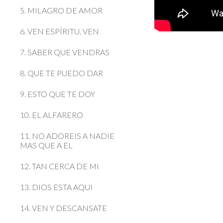
5. MILAGRO DE AMOR
6. VEN ESPÍRITU, VEN
7. SABER QUE VENDRAS
8. QUE TE PUEDO DAR
9. ESTO QUE TE DOY
10. EL ALFARERO
11. NO ADOREIS A NADIE
MAS QUE A EL
12. TAN CERCA DE MI
13. DIOS ESTA AQUI
14. VEN Y DESCANSATE