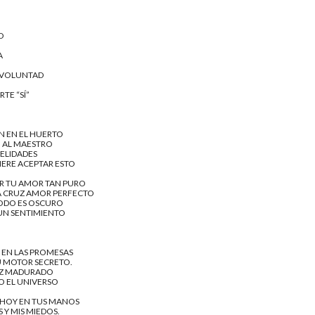
D
A
U VOLUNTAD
TE “SÍ”
N EN EL HUERTO
 AL MAESTRO
DELIDADES
ERE ACEPTAR ESTO
R TU AMOR TAN PURO
A CRUZ AMOR PERFECTO
TODO ES OSCURO
UN SENTIMIENTO
S EN LAS PROMESAS
U MOTOR SECRETO.
RUZ MADURADO
O EL UNIVERSO
 HOY EN TUS MANOS
 Y MIS MIEDOS.