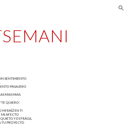
ion
ETSEMANI
UN SENTIMIENTO
A
IENTO PASAJERO
RAS MAS MIAS
'TE QUIERO'.
MI RAÍZ EN TI
E MI AFECTO
QUIETO Y ES FRÁGIL
 A TU PROYECTO